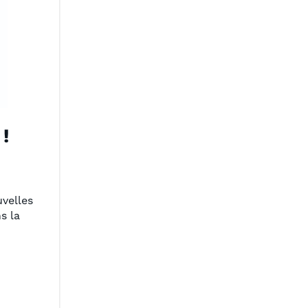
!
uvelles
s la