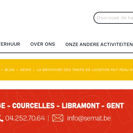
Search
VERHUUR
OVER ONS
ONZE ANDERE ACTIVITEITEN
E
BLOG
NEWS
LA BROCHURE DES TARIFS DE LOCATION FAIT PEAU N